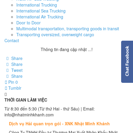
International Trucking
International Sea Trucking
International Air Trucking
Door to Door
Multimodal transportation, transporting goods in transit
Transporting oversized, overweight cargo
Contact
Thông tin đang cập nhật ...!
Share
Share
Tweet
Share
Pin
0
Tumblr
THỜI GIAN LÀM VIỆC
Từ 8:30 đến 5:30 (Từ thứ Hai - thứ Sáu) | Email:
info@nhatminhkhanh.com
Dịch vụ Hải quan trọn gói - XNK Nhật Minh Khánh
Công Ty TNHH Đầu tư Thương Mại Xuất Nhập Khẩu Nhật