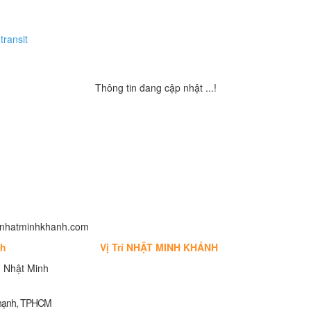
transit
Thông tin đang cập nhật ...!
fo@nhatminhkhanh.com
nh
Vị Trí NHẬT MINH KHÁNH
 Nhật Minh
Thạnh, TPHCM