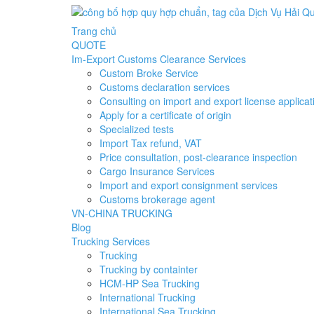
Trang chủ
QUOTE
Im-Export Customs Clearance Services
Custom Broke Service
Customs declaration services
Consulting on import and export license applicat
Apply for a certificate of origin
Specialized tests
Import Tax refund, VAT
Price consultation, post-clearance inspection
Cargo Insurance Services
Import and export consignment services
Customs brokerage agent
VN-CHINA TRUCKING
Blog
Trucking Services
Trucking
Trucking by containter
HCM-HP Sea Trucking
International Trucking
International Sea Trucking