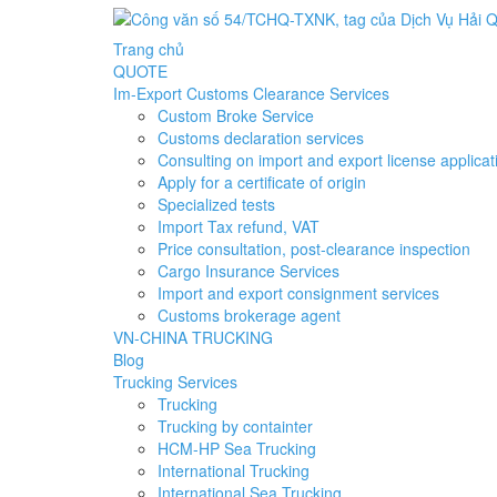
Trang chủ
QUOTE
Im-Export Customs Clearance Services
Custom Broke Service
Customs declaration services
Consulting on import and export license applicat
Apply for a certificate of origin
Specialized tests
Import Tax refund, VAT
Price consultation, post-clearance inspection
Cargo Insurance Services
Import and export consignment services
Customs brokerage agent
VN-CHINA TRUCKING
Blog
Trucking Services
Trucking
Trucking by containter
HCM-HP Sea Trucking
International Trucking
International Sea Trucking