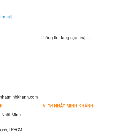
transit
Thông tin đang cập nhật ...!
fo@nhatminhkhanh.com
nh
Vị Trí NHẬT MINH KHÁNH
 Nhật Minh
Thạnh, TPHCM