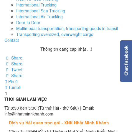
International Trucking
International Sea Trucking
International Air Trucking
Door to Door
Multimodal transportation, transporting goods in transit
Transporting oversized, overweight cargo
Contact
Thông tin đang cập nhật ...!
Share
Share
Tweet
Share
Pin
0
Tumblr
THỜI GIAN LÀM VIỆC
Từ 8:30 đến 5:30 (Từ thứ Hai - thứ Sáu) | Email:
info@nhatminhkhanh.com
Dịch vụ Hải quan trọn gói - XNK Nhật Minh Khánh
Công Ty TNHH Đầu tư Thương Mại Xuất Nhập Khẩu Nhật