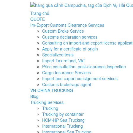
Trang chủ
QUOTE
Im-Export Customs Clearance Services
Custom Broke Service
Customs declaration services
Consulting on import and export license applicat
Apply for a certificate of origin
Specialized tests
Import Tax refund, VAT
Price consultation, post-clearance inspection
Cargo Insurance Services
Import and export consignment services
Customs brokerage agent
VN-CHINA TRUCKING
Blog
Trucking Services
Trucking
Trucking by containter
HCM-HP Sea Trucking
International Trucking
International Sea Trucking