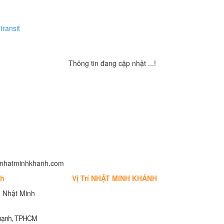
transit
Thông tin đang cập nhật ...!
fo@nhatminhkhanh.com
nh
Vị Trí NHẬT MINH KHÁNH
 Nhật Minh
Thạnh, TPHCM