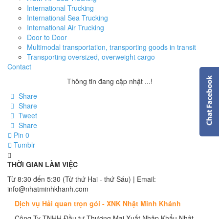
International Trucking
International Sea Trucking
International Air Trucking
Door to Door
Multimodal transportation, transporting goods in transit
Transporting oversized, overweight cargo
Contact
Thông tin đang cập nhật ...!
Share
Share
Tweet
Share
Pin
0
Tumblr
THỜI GIAN LÀM VIỆC
Từ 8:30 đến 5:30 (Từ thứ Hai - thứ Sáu) | Email:
info@nhatminhkhanh.com
Dịch vụ Hải quan trọn gói - XNK Nhật Minh Khánh
Công Ty TNHH Đầu tư Thương Mại Xuất Nhập Khẩu Nhật