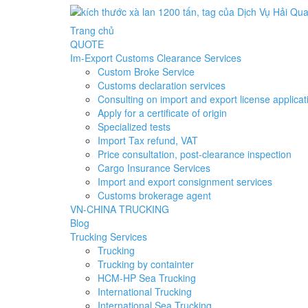
Trang chủ
QUOTE
Im-Export Customs Clearance Services
Custom Broke Service
Customs declaration services
Consulting on import and export license applicat
Apply for a certificate of origin
Specialized tests
Import Tax refund, VAT
Price consultation, post-clearance inspection
Cargo Insurance Services
Import and export consignment services
Customs brokerage agent
VN-CHINA TRUCKING
Blog
Trucking Services
Trucking
Trucking by containter
HCM-HP Sea Trucking
International Trucking
International Sea Trucking