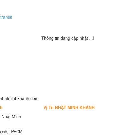
transit
Thông tin đang cập nhật ...!
fo@nhatminhkhanh.com
nh
Vị Trí NHẬT MINH KHÁNH
 Nhật Minh
Thạnh, TPHCM