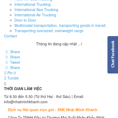
International Trucking
International Sea Trucking
International Air Trucking
Door to Door
Multimodal transportation, transporting goods in transit
Transporting oversized, overweight cargo
Contact
Thông tin đang cập nhật ...!
Share
Share
Tweet
Share
Pin
0
Tumblr
THỜI GIAN LÀM VIỆC
Từ 8:30 đến 5:30 (Từ thứ Hai - thứ Sáu) | Email:
info@nhatminhkhanh.com
Dịch vụ Hải quan trọn gói - XNK Nhật Minh Khánh
Công Ty TNHH Đầu tư Thương Mại Xuất Nhập Khẩu Nhật