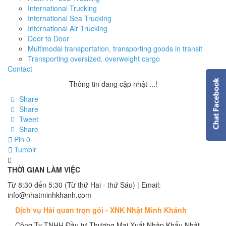
International Trucking
International Sea Trucking
International Air Trucking
Door to Door
Multimodal transportation, transporting goods in transit
Transporting oversized, overweight cargo
Contact
Thông tin đang cập nhật ...!
Share
Share
Tweet
Share
Pin
0
Tumblr
THỜI GIAN LÀM VIỆC
Từ 8:30 đến 5:30 (Từ thứ Hai - thứ Sáu) | Email:
info@nhatminhkhanh.com
Dịch vụ Hải quan trọn gói - XNK Nhật Minh Khánh
Công Ty TNHH Đầu tư Thương Mại Xuất Nhập Khẩu Nhật