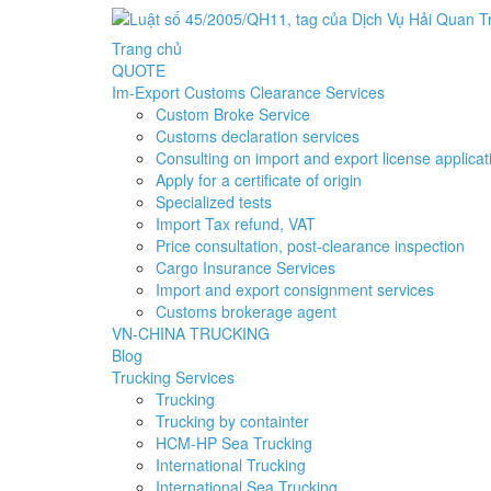
Trang chủ
QUOTE
Im-Export Customs Clearance Services
Custom Broke Service
Customs declaration services
Consulting on import and export license applicat
Apply for a certificate of origin
Specialized tests
Import Tax refund, VAT
Price consultation, post-clearance inspection
Cargo Insurance Services
Import and export consignment services
Customs brokerage agent
VN-CHINA TRUCKING
Blog
Trucking Services
Trucking
Trucking by containter
HCM-HP Sea Trucking
International Trucking
International Sea Trucking