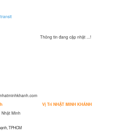
transit
Thông tin đang cập nhật ...!
fo@nhatminhkhanh.com
nh
Vị Trí NHẬT MINH KHÁNH
 Nhật Minh
Thạnh, TPHCM