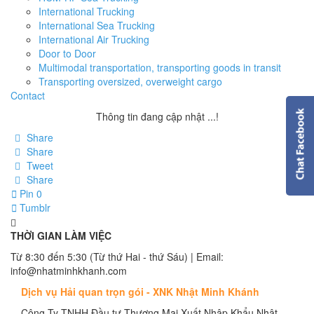
International Trucking
International Sea Trucking
International Air Trucking
Door to Door
Multimodal transportation, transporting goods in transit
Transporting oversized, overweight cargo
Contact
Thông tin đang cập nhật ...!
Share
Share
Tweet
Share
Pin
0
Tumblr
THỜI GIAN LÀM VIỆC
Từ 8:30 đến 5:30 (Từ thứ Hai - thứ Sáu) | Email:
info@nhatminhkhanh.com
Dịch vụ Hải quan trọn gói - XNK Nhật Minh Khánh
Công Ty TNHH Đầu tư Thương Mại Xuất Nhập Khẩu Nhật