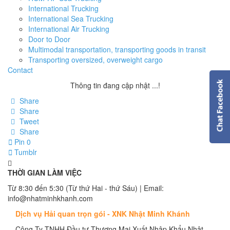
International Trucking
International Sea Trucking
International Air Trucking
Door to Door
Multimodal transportation, transporting goods in transit
Transporting oversized, overweight cargo
Contact
Thông tin đang cập nhật ...!
Share
Share
Tweet
Share
Pin
0
Tumblr
THỜI GIAN LÀM VIỆC
Từ 8:30 đến 5:30 (Từ thứ Hai - thứ Sáu) | Email:
info@nhatminhkhanh.com
Dịch vụ Hải quan trọn gói - XNK Nhật Minh Khánh
Công Ty TNHH Đầu tư Thương Mại Xuất Nhập Khẩu Nhật