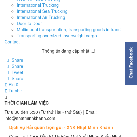
International Trucking
International Sea Trucking
International Air Trucking
Door to Door
Multimodal transportation, transporting goods in transit
Transporting oversized, overweight cargo
Contact
Thông tin đang cập nhật ...!
Share
Share
Tweet
Share
Pin
0
Tumblr
THỜI GIAN LÀM VIỆC
Từ 8:30 đến 5:30 (Từ thứ Hai - thứ Sáu) | Email:
info@nhatminhkhanh.com
Dịch vụ Hải quan trọn gói - XNK Nhật Minh Khánh
Công Ty TNHH Đầu tư Thương Mại Xuất Nhập Khẩu Nhật