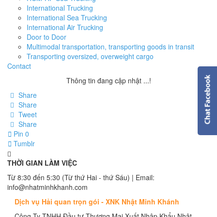
International Trucking
International Sea Trucking
International Air Trucking
Door to Door
Multimodal transportation, transporting goods in transit
Transporting oversized, overweight cargo
Contact
Thông tin đang cập nhật ...!
Share
Share
Tweet
Share
Pin
0
Tumblr
THỜI GIAN LÀM VIỆC
Từ 8:30 đến 5:30 (Từ thứ Hai - thứ Sáu) | Email:
info@nhatminhkhanh.com
Dịch vụ Hải quan trọn gói - XNK Nhật Minh Khánh
Công Ty TNHH Đầu tư Thương Mại Xuất Nhập Khẩu Nhật