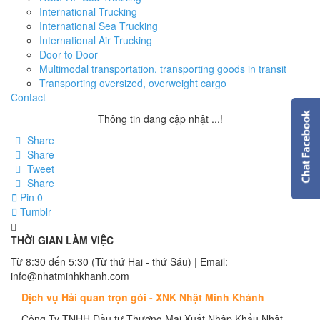
International Trucking
International Sea Trucking
International Air Trucking
Door to Door
Multimodal transportation, transporting goods in transit
Transporting oversized, overweight cargo
Contact
Thông tin đang cập nhật ...!
Share
Share
Tweet
Share
Pin
0
Tumblr
THỜI GIAN LÀM VIỆC
Từ 8:30 đến 5:30 (Từ thứ Hai - thứ Sáu) | Email:
info@nhatminhkhanh.com
Dịch vụ Hải quan trọn gói - XNK Nhật Minh Khánh
Công Ty TNHH Đầu tư Thương Mại Xuất Nhập Khẩu Nhật