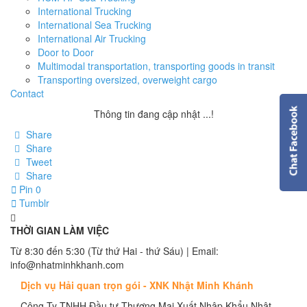
International Trucking
International Sea Trucking
International Air Trucking
Door to Door
Multimodal transportation, transporting goods in transit
Transporting oversized, overweight cargo
Contact
Thông tin đang cập nhật ...!
Share
Share
Tweet
Share
Pin
0
Tumblr
THỜI GIAN LÀM VIỆC
Từ 8:30 đến 5:30 (Từ thứ Hai - thứ Sáu) | Email:
info@nhatminhkhanh.com
Dịch vụ Hải quan trọn gói - XNK Nhật Minh Khánh
Công Ty TNHH Đầu tư Thương Mại Xuất Nhập Khẩu Nhật