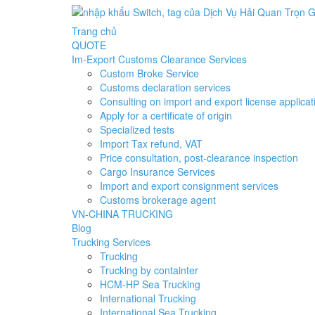
Trang chủ
QUOTE
Im-Export Customs Clearance Services
Custom Broke Service
Customs declaration services
Consulting on import and export license applicat
Apply for a certificate of origin
Specialized tests
Import Tax refund, VAT
Price consultation, post-clearance inspection
Cargo Insurance Services
Import and export consignment services
Customs brokerage agent
VN-CHINA TRUCKING
Blog
Trucking Services
Trucking
Trucking by containter
HCM-HP Sea Trucking
International Trucking
International Sea Trucking