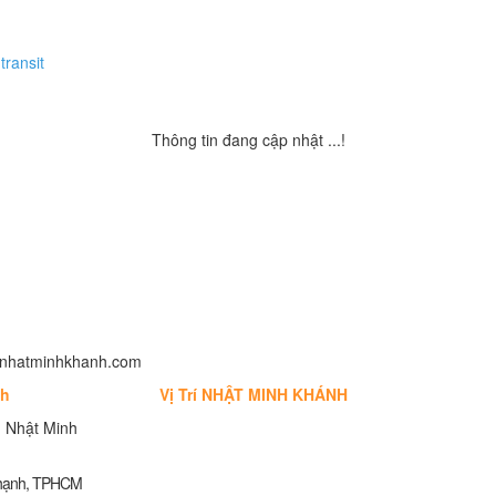
transit
Thông tin đang cập nhật ...!
fo@nhatminhkhanh.com
nh
Vị Trí NHẬT MINH KHÁNH
 Nhật Minh
Thạnh, TPHCM