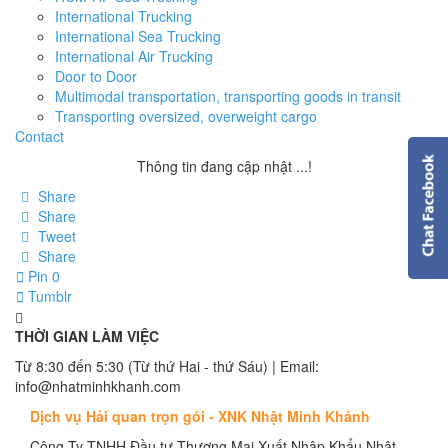
International Trucking
International Sea Trucking
International Air Trucking
Door to Door
Multimodal transportation, transporting goods in transit
Transporting oversized, overweight cargo
Contact
Thông tin đang cập nhật ...!
Share
Share
Tweet
Share
Pin
0
Tumblr
THỜI GIAN LÀM VIỆC
Từ 8:30 đến 5:30 (Từ thứ Hai - thứ Sáu) | Email:
info@nhatminhkhanh.com
Dịch vụ Hải quan trọn gói - XNK Nhật Minh Khánh
Công Ty TNHH Đầu tư Thương Mại Xuất Nhập Khẩu Nhật