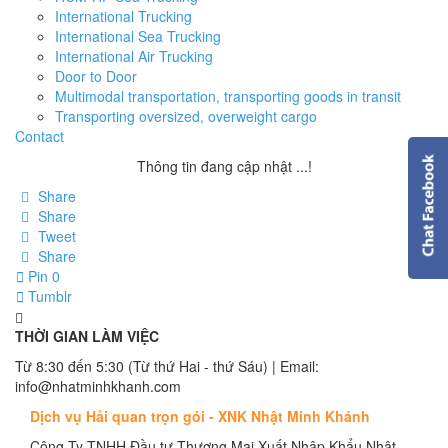
International Trucking
International Sea Trucking
International Air Trucking
Door to Door
Multimodal transportation, transporting goods in transit
Transporting oversized, overweight cargo
Contact
Thông tin đang cập nhật ...!
Share
Share
Tweet
Share
Pin
0
Tumblr
THỜI GIAN LÀM VIỆC
Từ 8:30 đến 5:30 (Từ thứ Hai - thứ Sáu) | Email:
info@nhatminhkhanh.com
Dịch vụ Hải quan trọn gói - XNK Nhật Minh Khánh
Công Ty TNHH Đầu tư Thương Mại Xuất Nhập Khẩu Nhật