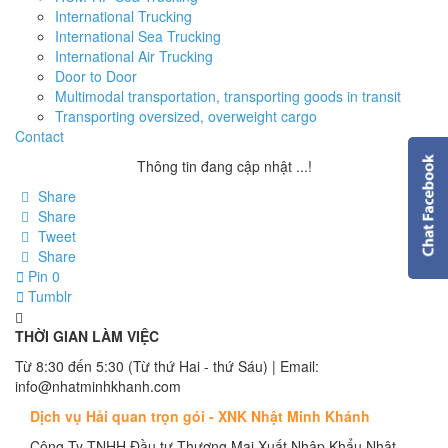
International Trucking
International Sea Trucking
International Air Trucking
Door to Door
Multimodal transportation, transporting goods in transit
Transporting oversized, overweight cargo
Contact
Thông tin đang cập nhật ...!
Share
Share
Tweet
Share
Pin
0
Tumblr
THỜI GIAN LÀM VIỆC
Từ 8:30 đến 5:30 (Từ thứ Hai - thứ Sáu) | Email:
info@nhatminhkhanh.com
Dịch vụ Hải quan trọn gói - XNK Nhật Minh Khánh
Công Ty TNHH Đầu tư Thương Mại Xuất Nhập Khẩu Nhật