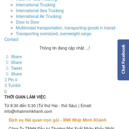
International Trucking
International Sea Trucking
International Air Trucking
Door to Door
Multimodal transportation, transporting goods in transit
Transporting oversized, overweight cargo
Contact
Thông tin đang cập nhật ...!
Share
Share
Tweet
Share
Pin
0
Tumblr
THỜI GIAN LÀM VIỆC
Từ 8:30 đến 5:30 (Từ thứ Hai - thứ Sáu) | Email:
info@nhatminhkhanh.com
Dịch vụ Hải quan trọn gói - XNK Nhật Minh Khánh
Công Ty TNHH Đầu tư Thương Mại Xuất Nhập Khẩu Nhật