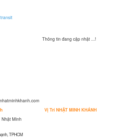
transit
Thông tin đang cập nhật ...!
fo@nhatminhkhanh.com
nh
Vị Trí NHẬT MINH KHÁNH
 Nhật Minh
Thạnh, TPHCM