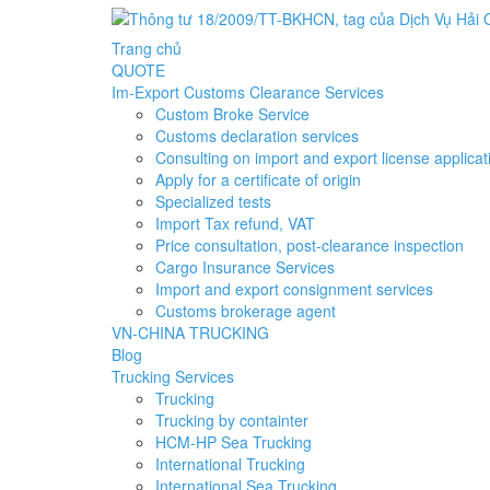
Trang chủ
QUOTE
Im-Export Customs Clearance Services
Custom Broke Service
Customs declaration services
Consulting on import and export license applicat
Apply for a certificate of origin
Specialized tests
Import Tax refund, VAT
Price consultation, post-clearance inspection
Cargo Insurance Services
Import and export consignment services
Customs brokerage agent
VN-CHINA TRUCKING
Blog
Trucking Services
Trucking
Trucking by containter
HCM-HP Sea Trucking
International Trucking
International Sea Trucking