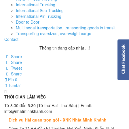
International Trucking
International Sea Trucking
International Air Trucking
Door to Door
Multimodal transportation, transporting goods in transit
Transporting oversized, overweight cargo
Contact
Thông tin đang cập nhật ...!
Share
Share
Tweet
Share
Pin
0
Tumblr
THỜI GIAN LÀM VIỆC
Từ 8:30 đến 5:30 (Từ thứ Hai - thứ Sáu) | Email:
info@nhatminhkhanh.com
Dịch vụ Hải quan trọn gói - XNK Nhật Minh Khánh
Công Ty TNHH Đầu tư Thương Mại Xuất Nhập Khẩu Nhật