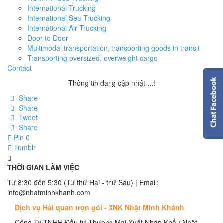
International Trucking
International Sea Trucking
International Air Trucking
Door to Door
Multimodal transportation, transporting goods in transit
Transporting oversized, overweight cargo
Contact
Thông tin đang cập nhật ...!
Share
Share
Tweet
Share
Pin
0
Tumblr
THỜI GIAN LÀM VIỆC
Từ 8:30 đến 5:30 (Từ thứ Hai - thứ Sáu) | Email:
info@nhatminhkhanh.com
Dịch vụ Hải quan trọn gói - XNK Nhật Minh Khánh
Công Ty TNHH Đầu tư Thương Mại Xuất Nhập Khẩu Nhật