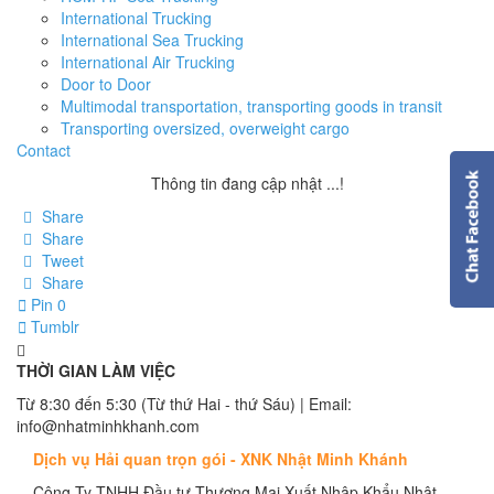
International Trucking
International Sea Trucking
International Air Trucking
Door to Door
Multimodal transportation, transporting goods in transit
Transporting oversized, overweight cargo
Contact
Thông tin đang cập nhật ...!
Share
Share
Tweet
Share
Pin
0
Tumblr
THỜI GIAN LÀM VIỆC
Từ 8:30 đến 5:30 (Từ thứ Hai - thứ Sáu) | Email:
info@nhatminhkhanh.com
Dịch vụ Hải quan trọn gói - XNK Nhật Minh Khánh
Công Ty TNHH Đầu tư Thương Mại Xuất Nhập Khẩu Nhật