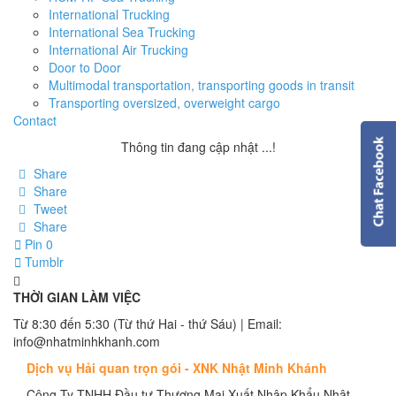
International Trucking
International Sea Trucking
International Air Trucking
Door to Door
Multimodal transportation, transporting goods in transit
Transporting oversized, overweight cargo
Contact
Thông tin đang cập nhật ...!
Share
Share
Tweet
Share
Pin
0
Tumblr
THỜI GIAN LÀM VIỆC
Từ 8:30 đến 5:30 (Từ thứ Hai - thứ Sáu) | Email:
info@nhatminhkhanh.com
Dịch vụ Hải quan trọn gói - XNK Nhật Minh Khánh
Công Ty TNHH Đầu tư Thương Mại Xuất Nhập Khẩu Nhật