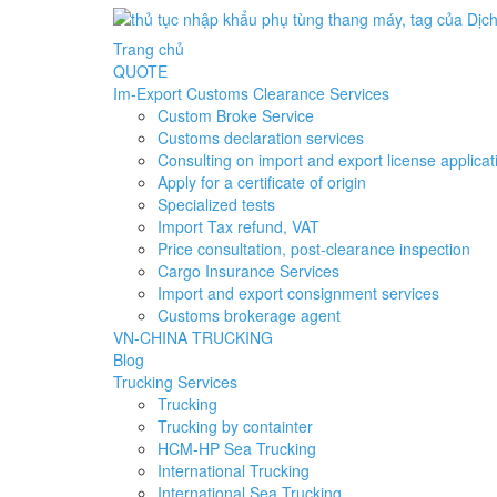
Trang chủ
QUOTE
Im-Export Customs Clearance Services
Custom Broke Service
Customs declaration services
Consulting on import and export license applicat
Apply for a certificate of origin
Specialized tests
Import Tax refund, VAT
Price consultation, post-clearance inspection
Cargo Insurance Services
Import and export consignment services
Customs brokerage agent
VN-CHINA TRUCKING
Blog
Trucking Services
Trucking
Trucking by containter
HCM-HP Sea Trucking
International Trucking
International Sea Trucking