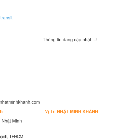
transit
Thông tin đang cập nhật ...!
fo@nhatminhkhanh.com
nh
Vị Trí NHẬT MINH KHÁNH
 Nhật Minh
Thạnh, TPHCM