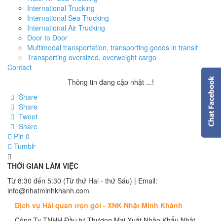
International Trucking
International Sea Trucking
International Air Trucking
Door to Door
Multimodal transportation, transporting goods in transit
Transporting oversized, overweight cargo
Contact
Thông tin đang cập nhật ...!
Share
Share
Tweet
Share
Pin
0
Tumblr
THỜI GIAN LÀM VIỆC
Từ 8:30 đến 5:30 (Từ thứ Hai - thứ Sáu) | Email:
info@nhatminhkhanh.com
Dịch vụ Hải quan trọn gói - XNK Nhật Minh Khánh
Công Ty TNHH Đầu tư Thương Mại Xuất Nhập Khẩu Nhật