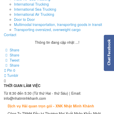
International Trucking
International Sea Trucking
International Air Trucking
Door to Door
Multimodal transportation, transporting goods in transit
Transporting oversized, overweight cargo
Contact
Thông tin đang cập nhật ...!
Share
Share
Tweet
Share
Pin
0
Tumblr
THỜI GIAN LÀM VIỆC
Từ 8:30 đến 5:30 (Từ thứ Hai - thứ Sáu) | Email:
info@nhatminhkhanh.com
Dịch vụ Hải quan trọn gói - XNK Nhật Minh Khánh
Công Ty TNHH Đầu tư Thương Mại Xuất Nhập Khẩu Nhật