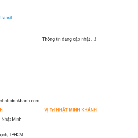
transit
Thông tin đang cập nhật ...!
fo@nhatminhkhanh.com
nh
Vị Trí NHẬT MINH KHÁNH
 Nhật Minh
Thạnh, TPHCM