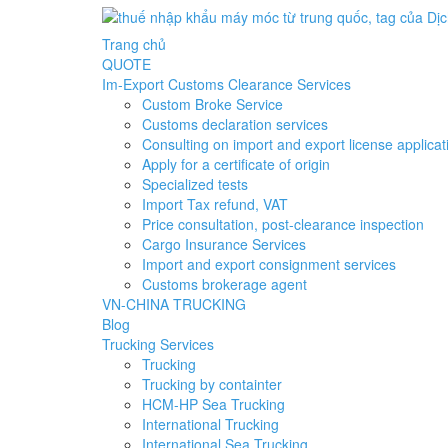
Trang chủ
QUOTE
Im-Export Customs Clearance Services
Custom Broke Service
Customs declaration services
Consulting on import and export license applicat
Apply for a certificate of origin
Specialized tests
Import Tax refund, VAT
Price consultation, post-clearance inspection
Cargo Insurance Services
Import and export consignment services
Customs brokerage agent
VN-CHINA TRUCKING
Blog
Trucking Services
Trucking
Trucking by containter
HCM-HP Sea Trucking
International Trucking
International Sea Trucking