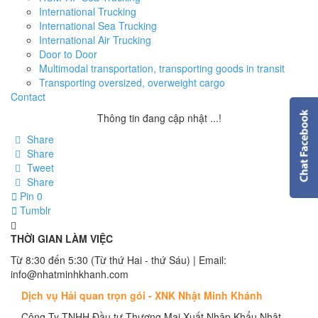
International Trucking
International Sea Trucking
International Air Trucking
Door to Door
Multimodal transportation, transporting goods in transit
Transporting oversized, overweight cargo
Contact
Thông tin đang cập nhật ...!
Share
Share
Tweet
Share
Pin
0
Tumblr
THỜI GIAN LÀM VIỆC
Từ 8:30 đến 5:30 (Từ thứ Hai - thứ Sáu) | Email:
info@nhatminhkhanh.com
Dịch vụ Hải quan trọn gói - XNK Nhật Minh Khánh
Công Ty TNHH Đầu tư Thương Mại Xuất Nhập Khẩu Nhật