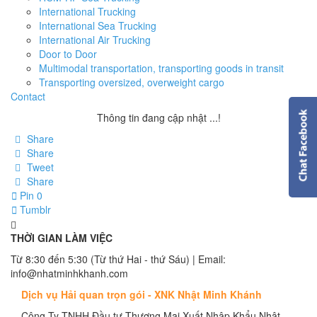
International Trucking
International Sea Trucking
International Air Trucking
Door to Door
Multimodal transportation, transporting goods in transit
Transporting oversized, overweight cargo
Contact
Thông tin đang cập nhật ...!
Share
Share
Tweet
Share
Pin
0
Tumblr
THỜI GIAN LÀM VIỆC
Từ 8:30 đến 5:30 (Từ thứ Hai - thứ Sáu) | Email:
info@nhatminhkhanh.com
Dịch vụ Hải quan trọn gói - XNK Nhật Minh Khánh
Công Ty TNHH Đầu tư Thương Mại Xuất Nhập Khẩu Nhật