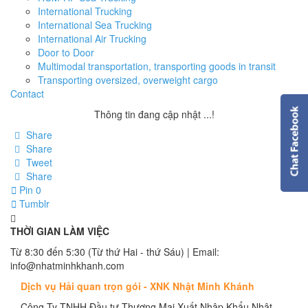
International Trucking
International Sea Trucking
International Air Trucking
Door to Door
Multimodal transportation, transporting goods in transit
Transporting oversized, overweight cargo
Contact
Thông tin đang cập nhật ...!
Share
Share
Tweet
Share
Pin
0
Tumblr
THỜI GIAN LÀM VIỆC
Từ 8:30 đến 5:30 (Từ thứ Hai - thứ Sáu) | Email:
info@nhatminhkhanh.com
Dịch vụ Hải quan trọn gói - XNK Nhật Minh Khánh
Công Ty TNHH Đầu tư Thương Mại Xuất Nhập Khẩu Nhật