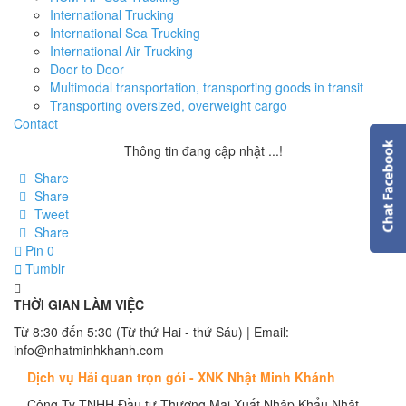
International Trucking
International Sea Trucking
International Air Trucking
Door to Door
Multimodal transportation, transporting goods in transit
Transporting oversized, overweight cargo
Contact
Thông tin đang cập nhật ...!
Share
Share
Tweet
Share
Pin
0
Tumblr
THỜI GIAN LÀM VIỆC
Từ 8:30 đến 5:30 (Từ thứ Hai - thứ Sáu) | Email:
info@nhatminhkhanh.com
Dịch vụ Hải quan trọn gói - XNK Nhật Minh Khánh
Công Ty TNHH Đầu tư Thương Mại Xuất Nhập Khẩu Nhật