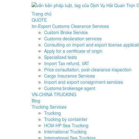
Trang chủ
QUOTE
Im-Export Customs Clearance Services
Custom Broke Service
Customs declaration services
Consulting on import and export license applicat
Apply for a certificate of origin
Specialized tests
Import Tax refund, VAT
Price consultation, post-clearance inspection
Cargo Insurance Services
Import and export consignment services
Customs brokerage agent
VN-CHINA TRUCKING
Blog
Trucking Services
Trucking
Trucking by containter
HCM-HP Sea Trucking
International Trucking
International Sea Trucking