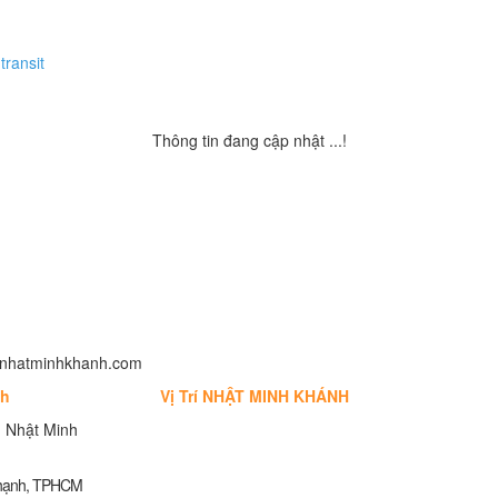
transit
Thông tin đang cập nhật ...!
fo@nhatminhkhanh.com
nh
Vị Trí NHẬT MINH KHÁNH
 Nhật Minh
Thạnh, TPHCM