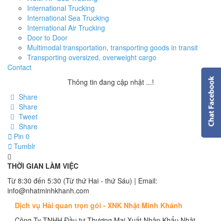
International Trucking
International Sea Trucking
International Air Trucking
Door to Door
Multimodal transportation, transporting goods in transit
Transporting oversized, overweight cargo
Contact
Thông tin đang cập nhật ...!
Share
Share
Tweet
Share
Pin
0
Tumblr
THỜI GIAN LÀM VIỆC
Từ 8:30 đến 5:30 (Từ thứ Hai - thứ Sáu) | Email:
info@nhatminhkhanh.com
Dịch vụ Hải quan trọn gói - XNK Nhật Minh Khánh
Công Ty TNHH Đầu tư Thương Mại Xuất Nhập Khẩu Nhật