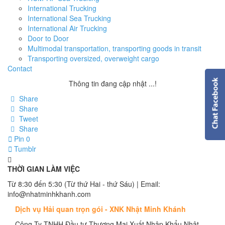
International Trucking
International Sea Trucking
International Air Trucking
Door to Door
Multimodal transportation, transporting goods in transit
Transporting oversized, overweight cargo
Contact
Thông tin đang cập nhật ...!
Share
Share
Tweet
Share
Pin
0
Tumblr
THỜI GIAN LÀM VIỆC
Từ 8:30 đến 5:30 (Từ thứ Hai - thứ Sáu) | Email:
info@nhatminhkhanh.com
Dịch vụ Hải quan trọn gói - XNK Nhật Minh Khánh
Công Ty TNHH Đầu tư Thương Mại Xuất Nhập Khẩu Nhật