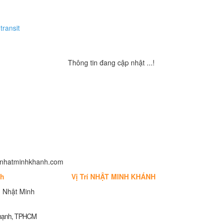
transit
Thông tin đang cập nhật ...!
fo@nhatminhkhanh.com
nh
Vị Trí NHẬT MINH KHÁNH
 Nhật Minh
Thạnh, TPHCM