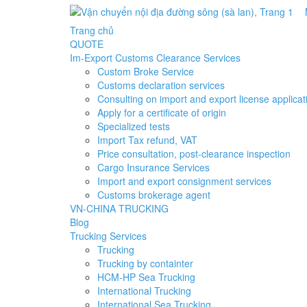
Trang chủ
QUOTE
Im-Export Customs Clearance Services
Custom Broke Service
Customs declaration services
Consulting on import and export license applicat
Apply for a certificate of origin
Specialized tests
Import Tax refund, VAT
Price consultation, post-clearance inspection
Cargo Insurance Services
Import and export consignment services
Customs brokerage agent
VN-CHINA TRUCKING
Blog
Trucking Services
Trucking
Trucking by containter
HCM-HP Sea Trucking
International Trucking
International Sea Trucking